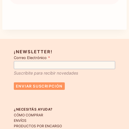
Este
producto
tiene
múltiples
variantes.
Las
opciones
¡NEWSLETTER!
Correo Electrónico
*
se
pueden
Suscribite para recibir novedades
elegir
en
ENVIAR SUSCRIPCIÓN
la
página
de
¿NECESITÁS AYUDA?
producto
CÓMO COMPRAR
ENVÍOS
PRODUCTOS POR ENCARGO