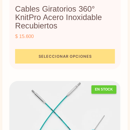
Cables Giratorios 360°
KnitPro Acero Inoxidable
Recubiertos
$
15.600
SELECCIONAR OPCIONES
Este
producto
tiene
EN STOCK
múltiples
variantes.
Las
opciones
se