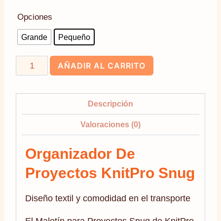
Opciones
Grande
Pequeño
Organizador
AÑADIR AL CARRITO
de
Proyectos
KnitPro
Descripción
Snug
Valoraciones (0)
|
Maletín
Organizador De
Tweed
Proyectos KnitPro Snug
Violeta
cantidad
Diseño textil y comodidad en el transporte