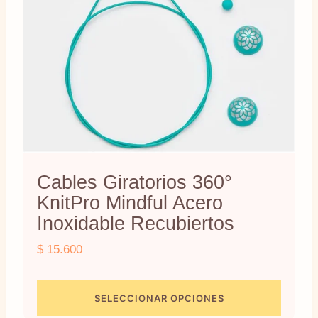
pueden
elegir
en
la
página
de
producto
Cables Giratorios 360°
KnitPro Mindful Acero
Inoxidable Recubiertos
$
15.600
SELECCIONAR OPCIONES