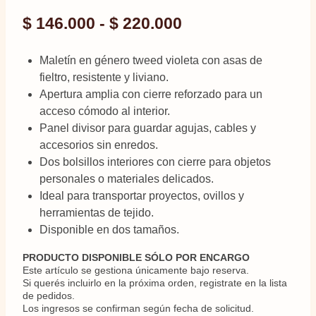
Rango
$
146.000
-
$
220.000
de
Maletín en género tweed violeta con asas de
precios:
fieltro, resistente y liviano.
Apertura amplia con cierre reforzado para un
desde
acceso cómodo al interior.
$ 146.000
Panel divisor para guardar agujas, cables y
accesorios sin enredos.
hasta
Dos bolsillos interiores con cierre para objetos
$ 220.000
personales o materiales delicados.
Ideal para transportar proyectos, ovillos y
herramientas de tejido.
Disponible en dos tamaños.
PRODUCTO DISPONIBLE SÓLO POR ENCARGO
Este artículo se gestiona únicamente bajo reserva.
Si querés incluirlo en la próxima orden, registrate en la lista
de pedidos.
Los ingresos se confirman según fecha de solicitud.