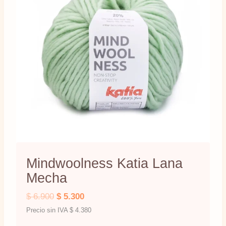
Mindwoolness Katia Lana
Mecha
El
El
$
6.900
$
5.300
precio
precio
Precio sin IVA
$
4.380
original
actual