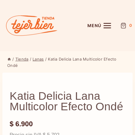
Saltar
al
contenido
MENÚ
0
/
Tienda
/
Lanas
/
Katia Delicia Lana Multicolor Efecto
Ondé
Katia Delicia Lana
Multicolor Efecto Ondé
$
6.900
Precio sin IVA
$
5.702