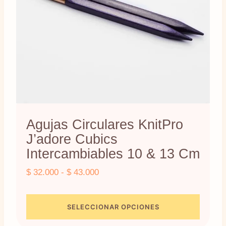
Agujas Circulares KnitPro
J’adore Cubics
Intercambiables 10 & 13 Cm
Rango
$
32.000
-
$
43.000
de
precios:
SELECCIONAR OPCIONES
desde
Este