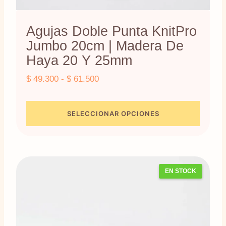
Agujas Doble Punta KnitPro
Jumbo 20cm | Madera De
Haya 20 Y 25mm
Rango
$
49.300
-
$
61.500
de
precios:
SELECCIONAR OPCIONES
desde
Este
$ 49.300
producto
hasta
$ 61.500
tiene
EN STOCK
múltiples
variantes.
Las
opciones