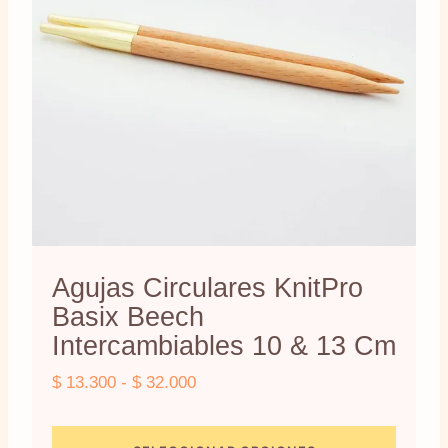
se
pueden
elegir
en
la
página
de
producto
Agujas Circulares KnitPro
Basix Beech
Intercambiables 10 & 13 Cm
Rango
$
13.300
-
$
32.000
de
precios: