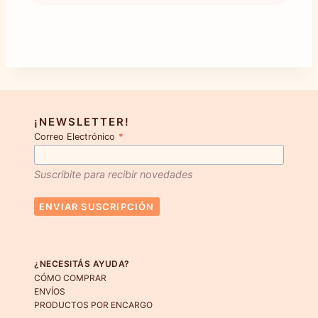
$ 32.000
producto
hasta
$ 43.000
tiene
múltiples
variantes.
Las
opciones
¡NEWSLETTER!
Correo Electrónico
*
se
pueden
Suscribite para recibir novedades
elegir
en
ENVIAR SUSCRIPCIÓN
la
página
de
¿NECESITÁS AYUDA?
producto
CÓMO COMPRAR
ENVÍOS
PRODUCTOS POR ENCARGO