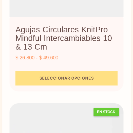
producto
Agujas Circulares KnitPro
Mindful Intercambiables 10
& 13 Cm
Rango
$
26.800
-
$
49.600
de
precios:
SELECCIONAR OPCIONES
desde
Este
$ 26.800
producto
hasta
$ 49.600
tiene
EN STOCK
múltiples
variantes.
Las