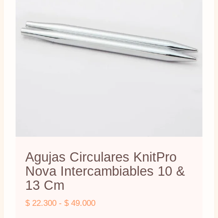
Agujas Circulares KnitPro
Nova Intercambiables 10 &
13 Cm
Rango
$
22.300
-
$
49.000
de