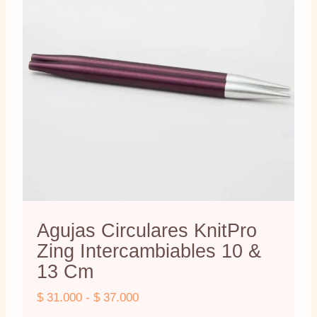
opciones
se
pueden
elegir
en
la
página
de
producto
Agujas Circulares KnitPro
Zing Intercambiables 10 &
13 Cm
Rango
$
31.000
-
$
37.000
de