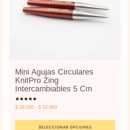
Mini Agujas Circulares
KnitPro Zing
Intercambiables 5 Cm
Valorado
Rango
$
29.000
-
$
32.000
con
5.00
de
de 5
precios:
SELECCIONAR OPCIONES