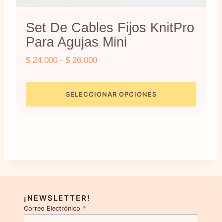
Set De Cables Fijos KnitPro
Para Agujas Mini
Rango
$
24.000
-
$
26.000
de
precios:
SELECCIONAR OPCIONES
desde
Este
$ 24.000
producto
hasta
$ 26.000
tiene
múltiples
variantes.
Las
opciones
¡NEWSLETTER!
Correo Electrónico
*
se