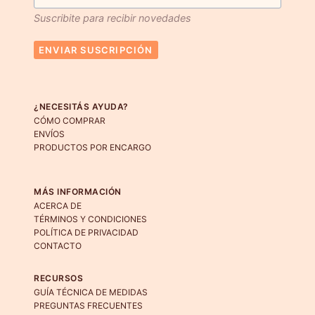
pueden
Suscribite para recibir novedades
elegir
en
ENVIAR SUSCRIPCIÓN
la
página
de
¿NECESITÁS AYUDA?
producto
CÓMO COMPRAR
ENVÍOS
PRODUCTOS POR ENCARGO
MÁS INFORMACIÓN
ACERCA DE
TÉRMINOS Y CONDICIONES
POLÍTICA DE PRIVACIDAD
CONTACTO
RECURSOS
GUÍA TÉCNICA DE MEDIDAS
PREGUNTAS FRECUENTES