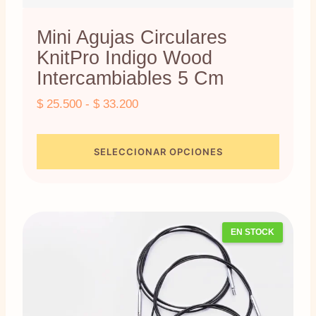
Mini Agujas Circulares
KnitPro Indigo Wood
Intercambiables 5 Cm
Rango
$
25.500
-
$
33.200
de
precios:
SELECCIONAR OPCIONES
desde
Este
$ 25.500
producto
hasta
$ 33.200
tiene
EN STOCK
múltiples
variantes.
Las
opciones