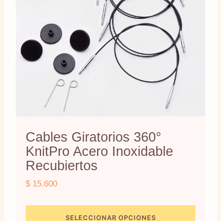
se
pueden
elegir
en
la
página
de
producto
Cables Giratorios 360°
KnitPro Acero Inoxidable
Recubiertos
$
15.600
SELECCIONAR OPCIONES