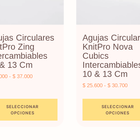
jas Circulares
Agujas Circula
tPro Zing
KnitPro Nova
ercambiables
Cubics
 & 13 Cm
Intercambiable
10 & 13 Cm
Rango
000
-
$
37.000
de
Rang
$
25.600
-
$
30.700
precios:
de
desde
preci
SELECCIONAR
SELECCIONAR
$ 31.000
desd
OPCIONES
OPCIONES
hasta
$ 25.
Este
$ 37.000
hasta
ucto
producto
$ 30.