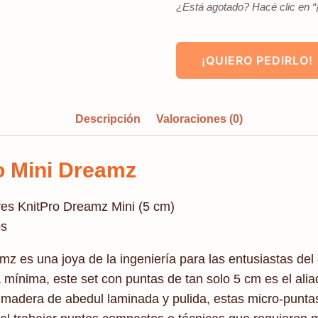
¿Está agotado? Hacé clic en “¡
¡QUIERO PEDIRLO!
Descripción
Valoraciones (0)
o Mini Dreamz
ares KnitPro Dreamz Mini (5 cm)
os
mz es una joya de la ingeniería para las entusiastas de
cia mínima, este set con puntas de tan solo 5 cm es el al
n madera de abedul laminada y pulida, estas micro-punta