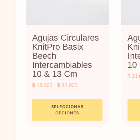
Agujas Circulares
Agu
KnitPro Basix
Kni
Beech
Int
Intercambiables
10
10 & 13 Cm
$
31.
Rango
$
13.300
-
$
32.000
de
precios:
SELECCIONAR
desde
OPCIONES
$ 13.300
Este
Este
hasta
producto
prod
$ 32.000