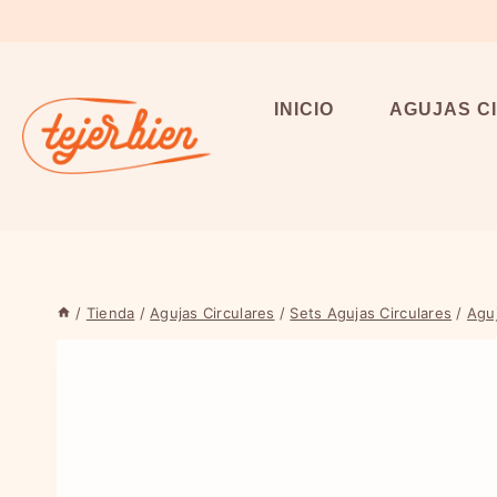
Saltar
al
contenido
INICIO
AGUJAS C
/
Tienda
/
Agujas Circulares
/
Sets Agujas Circulares
/
Aguj