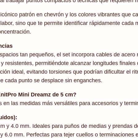
o al trabajar puntos compactos o técnicas que requieren
cónico patrón en chevrón y los colores vibrantes que ca
u labor, sino que te permite identificar rápidamente cada 
oncentración.
ncias
espacios tan pequeños, el set incorpora cables de acero 
 resistentes, permitiéndote alcanzar longitudes finales
ón ideal, evitando torsiones que podrían dificultar el rit
que cada punto se desplace sin enganches.
KnitPro Mini Dreamz de 5 cm?
 en las medidas más versátiles para accesorios y termi
uidos):
m y 4.0 mm. Ideales para puños de medias y prendas d
6.0 mm. Perfectas para tejer cuellos o terminaciones e