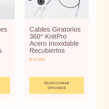
res
Cables Giratorios
360° KnitPro
Acero Inoxidable
s
Recubiertos
$
15.600
o
os:
SELECCIONAR
e
OPCIONES
600
Este
producto
700