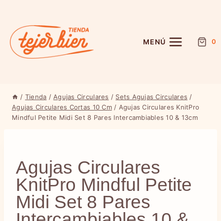
Saltar
al
contenido
MENÚ
0
/
Tienda
/
Agujas Circulares
/
Sets Agujas Circulares
/
Agujas Circulares Cortas 10 Cm
/
Agujas Circulares KnitPro
Mindful Petite Midi Set 8 Pares Intercambiables 10 & 13cm
Agujas Circulares
KnitPro Mindful Petite
Midi Set 8 Pares
Intercambiables 10 &