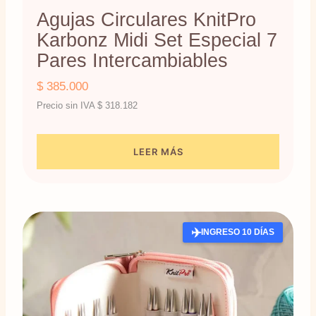
Agujas Circulares KnitPro
Karbonz Midi Set Especial 7
Pares Intercambiables
$
385.000
Precio sin IVA
$
318.182
LEER MÁS
✈️
INGRESO 10 DÍAS