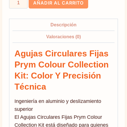
Agujas
AÑADIR AL CARRITO
Circulares
Fijas
Prym
Descripción
Colour
Valoraciones (0)
Collection
Kit
Agujas Circulares Fijas
80cm
Prym Colour Collection
|
2.5
Kit: Color Y Precisión
a
Técnica
4mm
cantidad
Ingeniería en aluminio y deslizamiento
superior
El Agujas Circulares Fijas Prym Colour
Collection Kit está diseñado para quienes