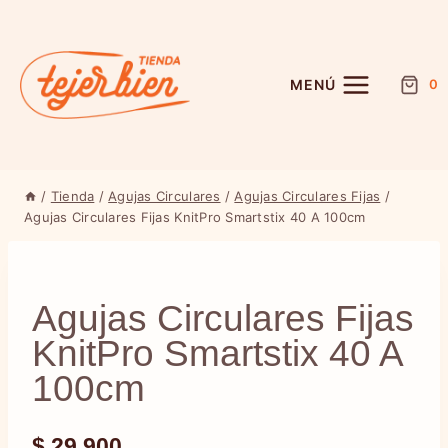
Saltar
al
contenido
MENÚ
0
/
Tienda
/
Agujas Circulares
/
Agujas Circulares Fijas
/
Agujas Circulares Fijas KnitPro Smartstix 40 A 100cm
Agujas Circulares Fijas
KnitPro Smartstix 40 A
100cm
$
29.900