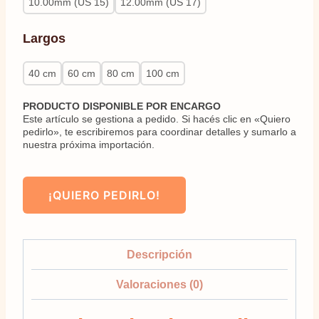
10.00mm (US 15)
12.00mm (US 17)
Largos
40 cm
60 cm
80 cm
100 cm
PRODUCTO DISPONIBLE POR ENCARGO
Este artículo se gestiona a pedido. Si hacés clic en «Quiero
pedirlo», te escribiremos para coordinar detalles y sumarlo a
nuestra próxima importación.
¡QUIERO PEDIRLO!
Descripción
Valoraciones (0)