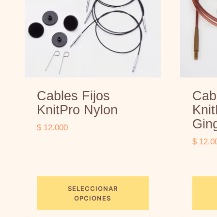
Cables Fijos
Cabl
KnitPro Nylon
Knit
Gin
$
12.000
$
12.0
SELECCIONAR
OPCIONES
E
E