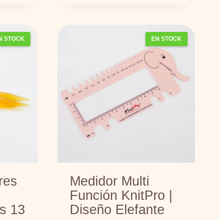
s
t
N STOCK
EN STOCK
e
p
r
o
d
u
c
t
o
t
i
res
Medidor Multi
e
z
Función KnitPro |
n
s 13
Diseño Elefante
e