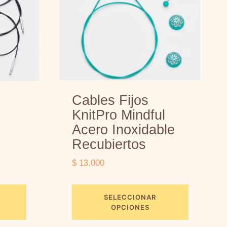
Cables Fijos
KnitPro Mindful
Acero Inoxidable
Recubiertos
$
13.000
SELECCIONAR
OPCIONES
E