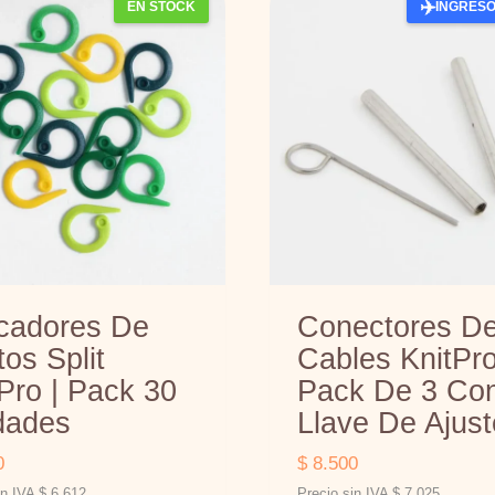
✈️
EN STOCK
INGRESO
cadores De
Conectores D
os Split
Cables KnitPro
Pro | Pack 30
Pack De 3 Co
dades
Llave De Ajust
0
$
8.500
in IVA
$
6.612
Precio sin IVA
$
7.025