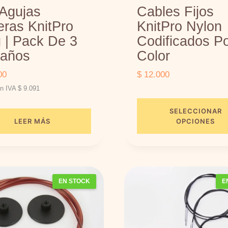
 Agujas
Cables Fijos
eras KnitPro
KnitPro Nylon
 | Pack De 3
Codificados P
años
Color
00
$
12.000
in IVA
$
9.091
SELECCIONAR
LEER MÁS
OPCIONES
E
s
t
EN STOCK
E
e
p
r
o