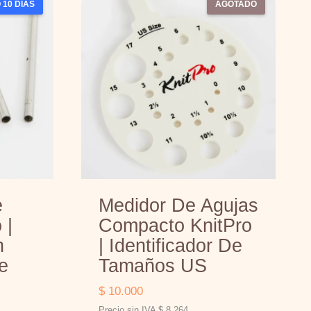
 10 DÍAS
AGOTADO
e
Medidor De Agujas
 |
Compacto KnitPro
n
| Identificador De
e
Tamaños US
$
10.000
Precio sin IVA
$
8.264