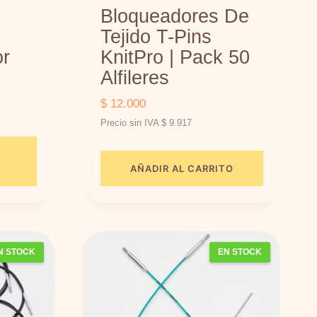
Bloqueadores De
Tejido T-Pins
or
KnitPro | Pack 50
Alfileres
$
12.000
Precio sin IVA
$
9.917
AÑADIR AL CARRITO
N STOCK
EN STOCK