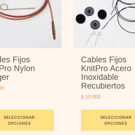
d
u
c
t
o
t
i
es Fijos
Cables Fijos
e
Pro Nylon
KnitPro Acero
n
ger
Inoxidable
e
Recubiertos
00
m
$
13.000
ú
l
t
SELECCIONAR
SELECCIONAR
OPCIONES
OPCIONES
i
p
E