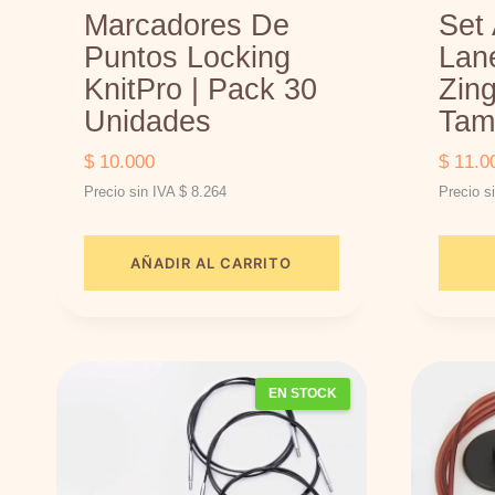
Marcadores De
Set
Puntos Locking
Lan
KnitPro | Pack 30
Zing
Unidades
Tam
$
10.000
$
11.0
Precio sin IVA
$
8.264
Precio s
AÑADIR AL CARRITO
EN STOCK