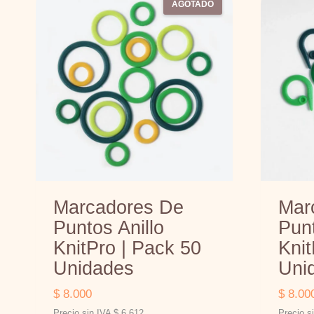
AGOTADO
Marcadores De
Mar
Puntos Anillo
Punt
KnitPro | Pack 50
Knit
Unidades
Uni
$
8.000
$
8.00
Precio sin IVA
$
6.612
Precio s