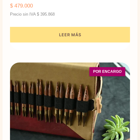
$
479.000
Precio sin IVA
$
395.868
LEER MÁS
POR ENCARGO